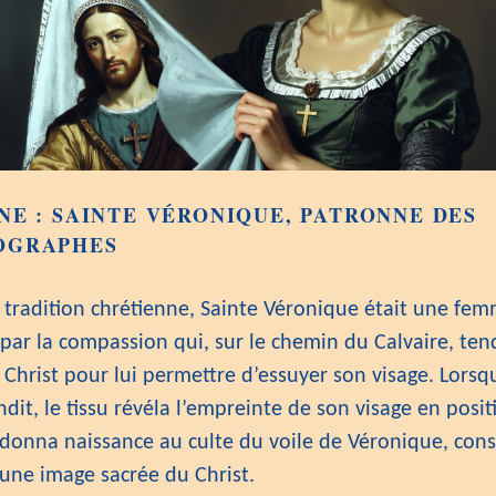
INE
:
SAINTE VÉRONIQUE, PATRONNE DES
OGRAPHES
a tradition chrétienne, Sainte Véronique était une fe
par la compassion qui, sur le chemin du Calvaire, ten
 Christ pour lui permettre d’essuyer son visage. Lorsq
endit, le tissu révéla l’empreinte de son visage en positi
 donna naissance au culte du voile de Véronique, con
ne image sacrée du Christ.