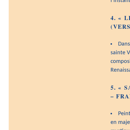
l’instant
4.
« L
(VERS
Dans
sainte 
composi
Renaiss
5.
« S
– FRA
Pein
en maje