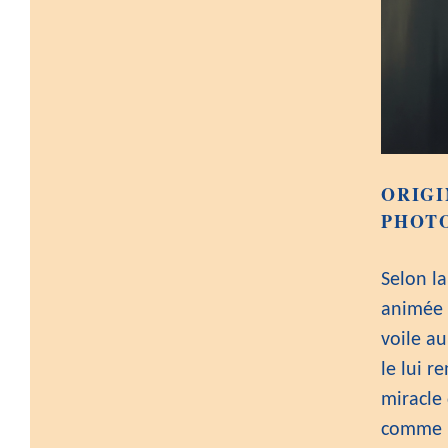
ORIG
PHOT
Selon l
animée 
voile au
le lui r
miracle
comme u