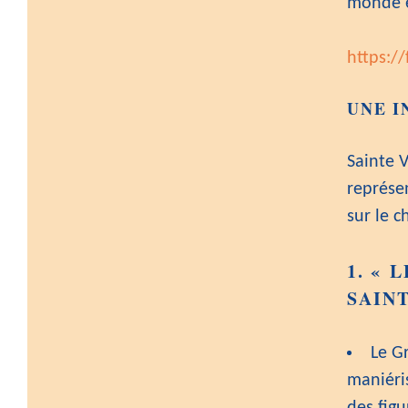
monde e
https:/
UNE I
Sainte 
représe
sur le 
1.
« L
SAINT
Le Gr
maniéri