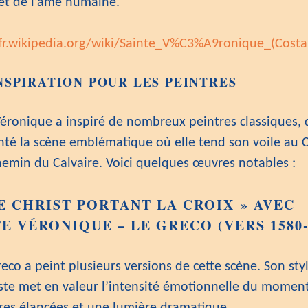
t de l’âme humaine.
/fr.wikipedia.org/wiki/Sainte_V%C3%A9ronique_(Costa
NSPIRATION POUR LES PEINTRES
Véronique a inspiré de nombreux peintres classiques, 
nté la scène emblématique où elle tend son voile au C
chemin du Calvaire. Voici quelques œuvres notables :
E CHRIST PORTANT LA CROIX » AVEC
E VÉRONIQUE – LE GRECO (VERS 1580-
eco a peint plusieurs versions de cette scène. Son sty
ste met en valeur l’intensité émotionnelle du moment