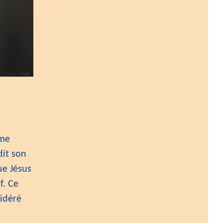
mme
dit son
ue Jésus
f. Ce
sidéré