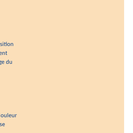
sition
ent
ge du
douleur
se