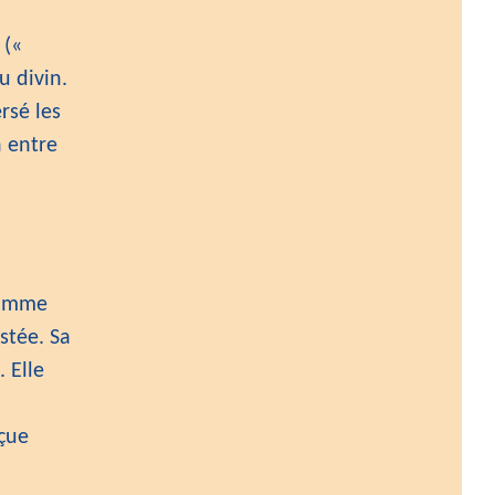
(«
u divin.
rsé les
n entre
comme
stée. Sa
. Elle
rçue