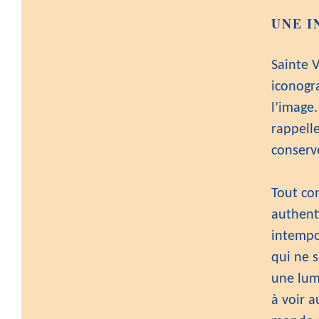
UNE I
Sainte 
iconogra
l’image.
rappell
conserve
Tout co
authenti
intempor
qui ne 
une lumi
à voir 