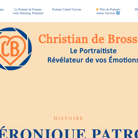
anc
Le Portrait de Femme
Portrait Créatif Univers
Plus de Portraits
Ph
votre Shooting Féminité
Autres Services
HISTOIRE
VÉRONIQUE PATR