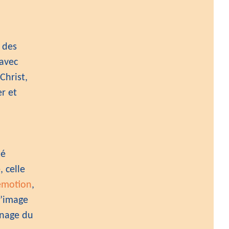
 des
 avec
Christ,
r et
té
, celle
émotion
,
l’image
gnage du