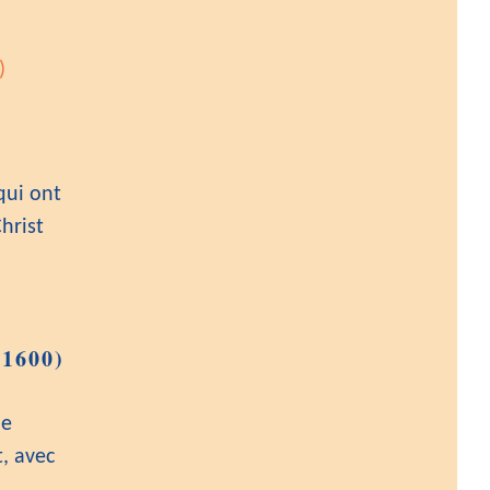
)
qui ont
hrist
1600)
le
, avec