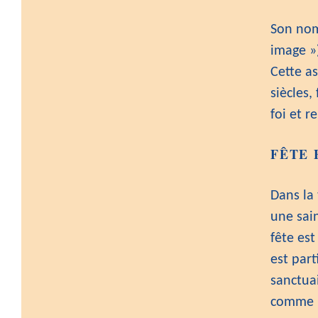
Son nom
image »)
Cette as
siècles
foi et r
FÊTE 
Dans la
une sain
fête est
est part
sanctuai
comme u