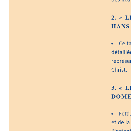
des fig
2.
« L
HANS 
Ce t
détaill
représe
Christ.
3.
« L
DOMEN
Fetti
et de l