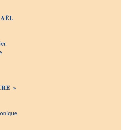
HAËL
er,
e
IRE »
ronique