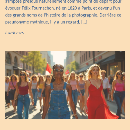
s’impose presque naturellement comme point de départ pour
évoquer Félix Tournachon, né en 1820 à Paris, et devenu l’un
des grands noms de l’histoire de la photographie. Derrière ce
pseudonyme mythique, il y a un regard, […]
30
6 avril 2026
avril
2026