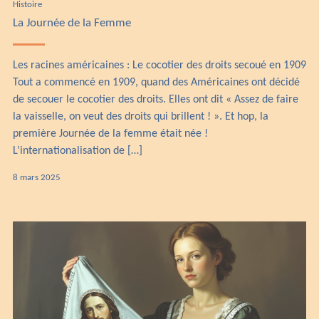
Histoire
La Journée de la Femme
Les racines américaines : Le cocotier des droits secoué en 1909
Tout a commencé en 1909, quand des Américaines ont décidé
de secouer le cocotier des droits. Elles ont dit « Assez de faire
la vaisselle, on veut des droits qui brillent ! ». Et hop, la
première Journée de la femme était née !
L’internationalisation de […]
8
8 mars 2025
mars
2025